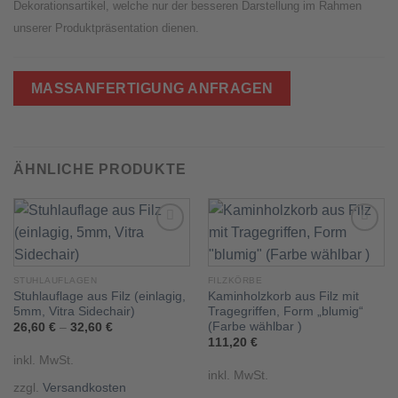
Dekorationsartikel, welche nur der besseren Darstellung im Rahmen
unserer Produktpräsentation dienen.
MASSANFERTIGUNG ANFRAGEN
ÄHNLICHE PRODUKTE
Add to
Add to
STUHLAUFLAGEN
FILZKÖRBE
wishlist
wishlist
Stuhlauflage aus Filz (einlagig,
Kaminholzkorb aus Filz mit
5mm, Vitra Sidechair)
Tragegriffen, Form „blumig“
(Farbe wählbar )
26,60
€
–
32,60
€
111,20
€
inkl. MwSt.
inkl. MwSt.
zzgl.
Versandkosten