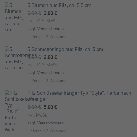
5 Blumen aus Filz, ca. 5,5 cm
Ursprünglicher
Aktueller
6,90
€
3,90
€
Preis
Preis
inkl. 19 % MwSt.
war:
ist:
zzgl.
Versandkosten
6,90 €
3,90 €.
Lieferzeit:
3 Werktage
5 Schmetterlinge aus Filz, ca. 5 cm
Ursprünglicher
Aktueller
5,50
€
2,90
€
Preis
Preis
inkl. 19 % MwSt.
war:
ist:
zzgl.
Versandkosten
5,50 €
2,90 €.
Lieferzeit:
3 Werktage
Filz Schlüsselanhänger Typ "Style", Farbe nach
Wahl
Ursprünglicher
Aktueller
6,90
€
5,90
€
Preis
Preis
inkl. MwSt.
war:
ist:
zzgl.
Versandkosten
6,90 €
5,90 €.
Lieferzeit:
3 Werktage