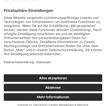
Impressum
Widerrufsbelehrung
Widerrufsformular
Zahlung/Versand
SOCIAL MEDIA
© 2026 HOME OF AN ANGEL | Design & Code by
Müller
Werbedesign