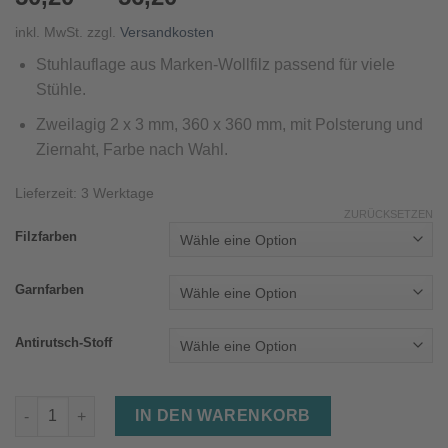
inkl. MwSt.
zzgl.
Versandkosten
Stuhlauflage
aus Marken-Wollfilz
passend
für viele
Stühle
.
Zwei
lagig 2 x 3 mm, 360 x 360 mm, mit Polsterung und
Ziernaht, Farbe nach Wahl.
Lieferzeit:
3 Werktage
ZURÜCKSETZEN
Filzfarben
Garnfarben
Antirutsch-Stoff
Stuhlauflage aus Filz (2x3mm, 36x36cm, Ziernaht, Polsterung)
IN DEN WARENKORB