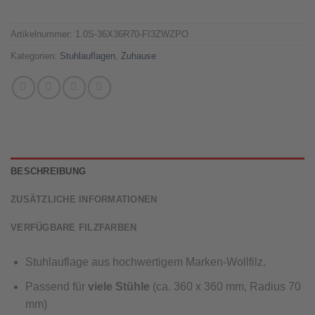
Artikelnummer:
1.0S-36X36R70-FI3ZWZPO
Kategorien:
Stuhlauflagen
,
Zuhause
BESCHREIBUNG
ZUSÄTZLICHE INFORMATIONEN
VERFÜGBARE FILZFARBEN
Stuhl
auflage aus hochwertigem Marken-Wollfilz.
P
assend für
viele Stühle
(ca. 360 x 3
60
mm, Radius 70
mm)