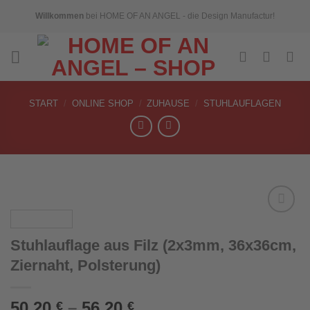
Skip
Willkommen
bei HOME OF AN ANGEL - die Design Manufactur!
to
content
START
/
ONLINE SHOP
/
ZUHAUSE
/
STUHLAUFLAGEN
Stuhlauflage aus Filz (2x3mm, 36x36cm,
Add to
Ziernaht, Polsterung)
wishlist
50,20
–
56,20
€
€