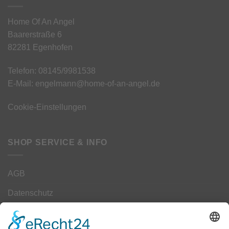
Home Of An Angel
Baarerstraße 6
82281 Egenhofen
Telefon: 08145/9981538
E-Mail: engelmann@home-of-an-angel.de
Cookie-Einstellungen
SHOP SERVICE & INFO
AGB
Datenschutz
Kontakt