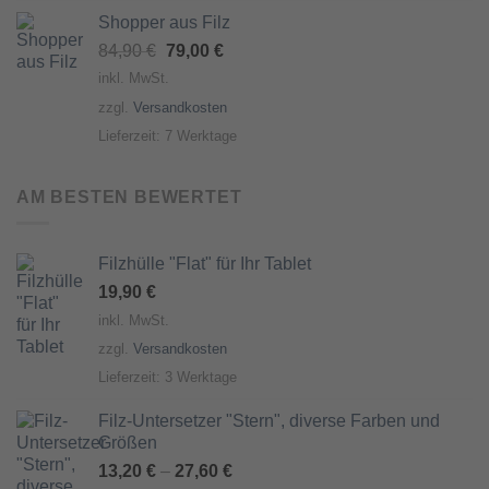
Shopper aus Filz
Ursprünglicher
Aktueller
84,90
€
79,00
€
Preis
Preis
inkl. MwSt.
war:
ist:
zzgl.
Versandkosten
84,90 €
79,00 €.
Lieferzeit:
7 Werktage
AM BESTEN BEWERTET
Filzhülle "Flat" für Ihr Tablet
19,90
€
inkl. MwSt.
zzgl.
Versandkosten
Lieferzeit:
3 Werktage
Filz-Untersetzer "Stern", diverse Farben und
Größen
13,20
€
–
27,60
€