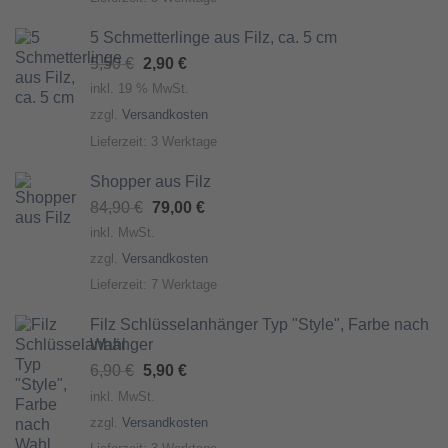
5 Schmetterlinge aus Filz, ca. 5 cm
Ursprünglicher
Aktueller
5,50
€
2,90
€
Preis
Preis
inkl. 19 % MwSt.
war:
ist:
zzgl.
Versandkosten
5,50 €
2,90 €.
Lieferzeit:
3 Werktage
Shopper aus Filz
Ursprünglicher
Aktueller
84,90
€
79,00
€
Preis
Preis
inkl. MwSt.
war:
ist:
zzgl.
Versandkosten
84,90 €
79,00 €.
Lieferzeit:
7 Werktage
Filz Schlüsselanhänger Typ "Style", Farbe nach
Wahl
Ursprünglicher
Aktueller
6,90
€
5,90
€
Preis
Preis
inkl. MwSt.
war:
ist:
zzgl.
Versandkosten
6,90 €
5,90 €.