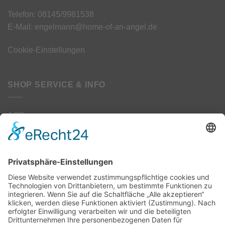
Telefon: 08145/9981538
E-Mail: engelmann@home-of-an-angel.de
Cookie-Einstellungen
SHOP SERVICE & INFO
AGB
Datenschutz
Kontakt
Impressum
Widerrufsbelehrung
Widerrufsformular