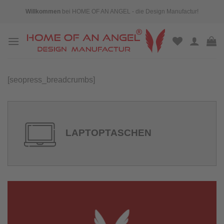
Skip
Willkommen
bei HOME OF AN ANGEL - die Design Manufactur!
to
content
[seopress_breadcrumbs]
LAPTOPTASCHEN