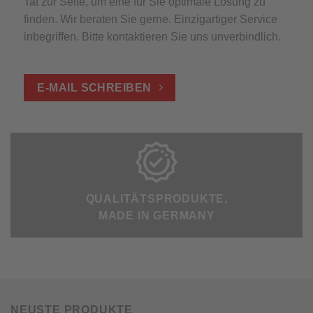
Tat zur Seite, um eine für Sie optimale Lösung zu
finden. Wir beraten Sie gerne. Einzigartiger Service
inbegriffen. Bitte kontaktieren Sie uns unverbindlich.
E-MAIL SCHREIBEN
QUALITÄTSPRODUKTE,
MADE IN GERMANY
Damit Sie lange Freude an Ihrer
Stuhlauflage haben, setzen wir nur
hochwertige Materialien von
ausgesuchten Markenherstellern
NEUSTE PRODUKTE