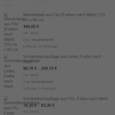
ein. Etwas anderes kommt nicht
bei uns auf den Schneidetisch. Mit
Liebe zum Detail, langjähriger
Wandobjekt aus Filz (Farben nach Wahl) 170
Erfahrung und viel
cm x 90 cm
handwerklichem Geschick,
360,00
€
entsteht so in unserer Manufaktur
inkl. MwSt.
eine auf Ihre Bedürfnisse
zzgl.
Versandkosten
zugeschnittene & qualitativ
Lieferzeit:
14 Werktage
hochwertige Lösung.
Schreibtischauflage aus Leder, Farbe nach
Wahl
95,70
€
–
100,70
€
inkl. MwSt.
zzgl.
Versandkosten
Lieferzeit:
3 Werktage
Schreibtischauflage aus Filz, Farbe nach Wahl
78,30
€
–
83,30
€
inkl. MwSt.