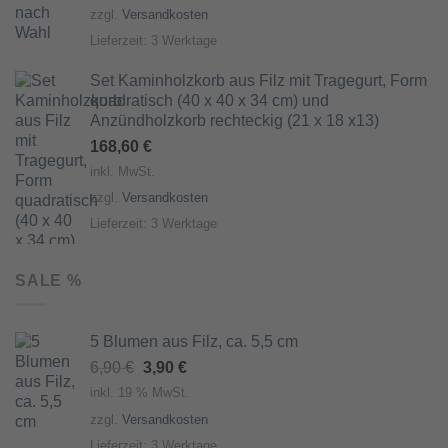
zzgl.
Versandkosten
Lieferzeit:
3 Werktage
Set Kaminholzkorb aus Filz mit Tragegurt, Form
quadratisch (40 x 40 x 34 cm) und
Anzündholzkorb rechteckig (21 x 18 x13)
168,60
€
inkl. MwSt.
zzgl.
Versandkosten
Lieferzeit:
3 Werktage
SALE %
5 Blumen aus Filz, ca. 5,5 cm
Ursprünglicher
Aktueller
6,90
€
3,90
€
Preis
Preis
inkl. 19 % MwSt.
war:
ist:
zzgl.
Versandkosten
6,90 €
3,90 €.
Lieferzeit:
3 Werktage