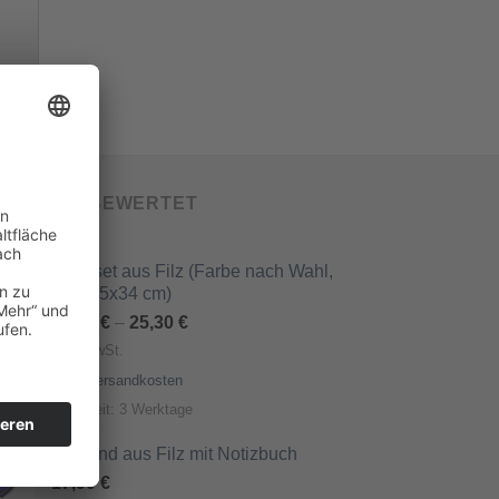
 BESTEN BEWERTET
Tischset aus Filz (Farbe nach Wahl,
oval 45x34 cm)
18,80
€
–
25,30
€
inkl. MwSt.
zzgl.
Versandkosten
Lieferzeit:
3 Werktage
Einband aus Filz mit Notizbuch
17,90
€