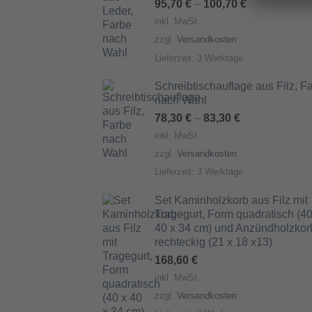
95,70
€
–
100,70
€
inkl. MwSt.
zzgl.
Versandkosten
Lieferzeit:
3 Werktage
Schreibtischauflage aus Filz, F
nach Wahl
78,30
€
–
83,30
€
inkl. MwSt.
zzgl.
Versandkosten
Lieferzeit:
3 Werktage
Set Kaminholzkorb aus Filz mit
Tragegurt, Form quadratisch (40
40 x 34 cm) und Anzündholzkor
rechteckig (21 x 18 x13)
168,60
€
inkl. MwSt.
zzgl.
Versandkosten