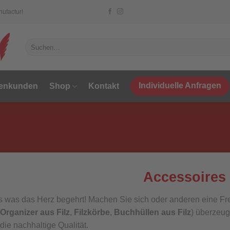
ufactur!
Suche
nach:
Individuelle Anfragen
menkunden
Shop
Kontakt
Accessoires
s was das Herz begehrt! Machen Sie sich oder anderen eine Fr
Organizer aus Filz
,
Filzkörbe
,
Buchhüllen aus Filz
) überzeug
die nachhaltige Qualität.