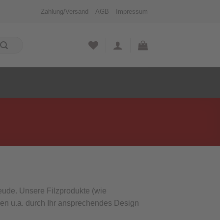
Zahlung/Versand
AGB
Impressum
eude. Unsere Filzprodukte (wie
en u.a. durch Ihr ansprechendes Design