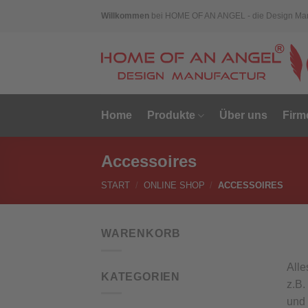
Skip
Willkommen
bei HOME OF AN ANGEL - die Design Man
to
content
Home
Produkte
Über uns
Fir
Accessoires
START
/
ONLINE SHOP
/
ACCESSOIRES
WARENKORB
Alle
KATEGORIEN
z.B.
und 