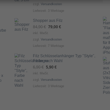
war:
ist:
zzgl.
Versandkosten
5,50 €
2,90 €.
Lieferzeit:
3 Werktage
Shopper aus Filz
Ursprünglicher
Aktueller
84,90
€
79,00
€
arbe
Preis
Preis
inkl. MwSt.
war:
ist:
zzgl.
Versandkosten
84,90 €
79,00 €.
Lieferzeit:
7 Werktage
Filz Schlüsselanhänger Typ "Style",
Farbe nach Wahl
Ursprünglicher
Aktueller
6,90
€
5,90
€
Preis
Preis
inkl. MwSt.
 x
war:
ist:
zzgl.
Versandkosten
b
6,90 €
5,90 €.
Lieferzeit:
3 Werktage