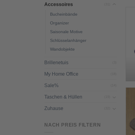
Accessoires
(31)
Bucheinbände
Organizer
Saisonale Motive
Schlüsselanhänger
Wandobjekte
Brillenetuis
(3)
My Home Office
(18)
Sale%
(14)
Taschen & Hüllen
(19)
Zuhause
(32)
NACH PREIS FILTERN