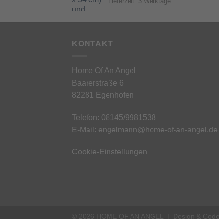
Lieferzeit:
3 Werktage
KONTAKT
Home Of An Angel
Baarerstraße 6
82281 Egenhofen
Telefon: 08145/9981538
E-Mail: engelmann@home-of-an-angel.de
Cookie-Einstellungen
© 2026 HOME OF AN ANGEL | Design & Cod