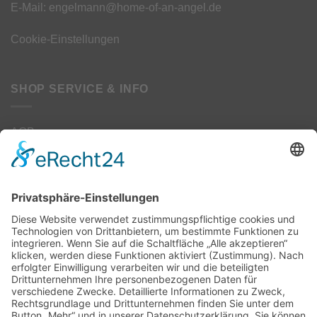
E-Mail: engelmann@home-of-an-angel.de
Cookie-Einstellungen
SHOP SERVICE & INFO
AGB
Datenschutz
Kontakt
Impressum
Widerrufsbelehrung
Widerrufsformular
Zahlung/Versand