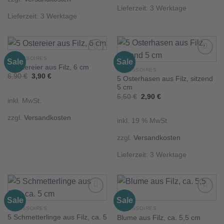
Lieferzeit:
3 Werktage
Lieferzeit:
3 Werktage
ACCESSOIRES
Sale
Sale
5 Ostereier aus Filz, 6 cm
ACCESSOIRES
Ursprünglicher
Aktueller
6,90
€
3,90
€
5 Osterhasen aus Filz, sitzend
Add to
Add to
Preis
Preis
wishlist
wishlist
5 cm
war:
ist:
6,90 €
3,90 €.
Ursprünglicher
Aktueller
5,50
€
2,90
€
inkl. MwSt.
Preis
Preis
war:
ist:
5,50 €
2,90 €.
zzgl.
Versandkosten
inkl. 19 % MwSt.
zzgl.
Versandkosten
Lieferzeit:
3 Werktage
Sale
Sale
ACCESSOIRES
ACCESSOIRES
5 Schmetterlinge aus Filz, ca. 5
Blume aus Filz, ca. 5,5 cm
Add to
Add to