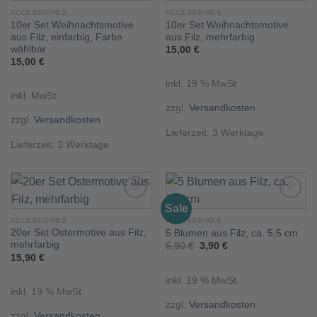
Add to
Add to
ACCESSOIRES
ACCESSOIRES
wishlist
wishlist
10er Set Weihnachtsmotive
10er Set Weihnachtsmotive
aus Filz, einfarbig, Farbe
aus Filz, mehrfarbig
wählbar
15,00
€
15,00
€
inkl. 19 % MwSt.
inkl. MwSt.
zzgl.
Versandkosten
zzgl.
Versandkosten
Lieferzeit:
3 Werktage
Lieferzeit:
3 Werktage
Sale
ACCESSOIRES
ACCESSOIRES
20er Set Ostermotive aus Filz,
5 Blumen aus Filz, ca. 5,5 cm
Add to
Add to
wishlist
wishlist
mehrfarbig
Ursprünglicher
Aktueller
6,90
€
3,90
€
Preis
Preis
15,90
€
war:
ist:
6,90 €
3,90 €.
inkl. 19 % MwSt.
inkl. 19 % MwSt.
zzgl.
Versandkosten
zzgl.
Versandkosten