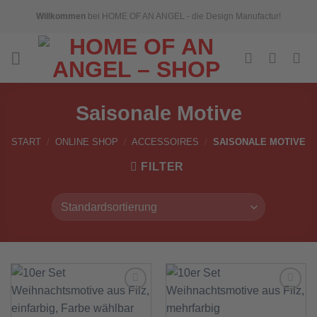
Skip
Willkommen
bei HOME OF AN ANGEL - die Design Manufactur!
to
content
Saisonale Motive
START
/
ONLINE SHOP
/
ACCESSOIRES
/
SAISONALE MOTIVE
FILTER