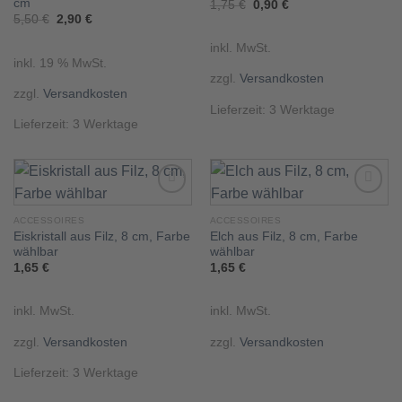
wishlist
wishlist
cm
Ursprünglicher
Aktueller
1,75
€
0,90
€
Preis
Preis
Ursprünglicher
Aktueller
5,50
€
2,90
€
war:
ist:
Preis
Preis
1,75 €
0,90 €.
war:
ist:
inkl. MwSt.
5,50 €
2,90 €.
inkl. 19 % MwSt.
zzgl.
Versandkosten
zzgl.
Versandkosten
Lieferzeit:
3 Werktage
Lieferzeit:
3 Werktage
ACCESSOIRES
ACCESSOIRES
Eiskristall aus Filz, 8 cm, Farbe
Elch aus Filz, 8 cm, Farbe
Add to
Add to
wishlist
wishlist
wählbar
wählbar
1,65
€
1,65
€
inkl. MwSt.
inkl. MwSt.
zzgl.
Versandkosten
zzgl.
Versandkosten
Lieferzeit:
3 Werktage