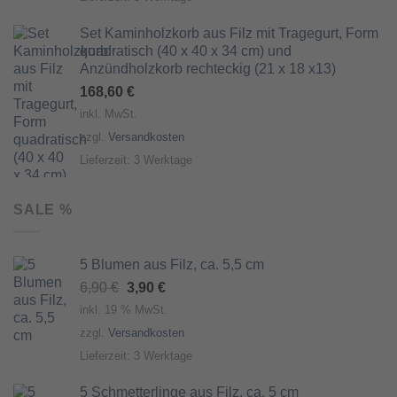
Set Kaminholzkorb aus Filz mit Tragegurt, Form
quadratisch (40 x 40 x 34 cm) und
Anzündholzkorb rechteckig (21 x 18 x13)
168,60
€
inkl. MwSt.
zzgl.
Versandkosten
Lieferzeit:
3 Werktage
SALE %
5 Blumen aus Filz, ca. 5,5 cm
Ursprünglicher
Aktueller
6,90
€
3,90
€
Preis
Preis
inkl. 19 % MwSt.
war:
ist:
zzgl.
Versandkosten
6,90 €
3,90 €.
Lieferzeit:
3 Werktage
5 Schmetterlinge aus Filz, ca. 5 cm