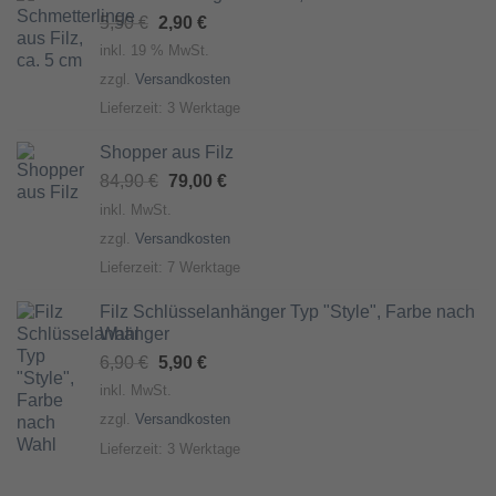
Ursprünglicher
Aktueller
5,50
€
2,90
€
Preis
Preis
inkl. 19 % MwSt.
war:
ist:
zzgl.
Versandkosten
5,50 €
2,90 €.
Lieferzeit:
3 Werktage
Shopper aus Filz
Ursprünglicher
Aktueller
84,90
€
79,00
€
Preis
Preis
inkl. MwSt.
war:
ist:
zzgl.
Versandkosten
84,90 €
79,00 €.
Lieferzeit:
7 Werktage
Filz Schlüsselanhänger Typ "Style", Farbe nach
Wahl
Ursprünglicher
Aktueller
6,90
€
5,90
€
Preis
Preis
inkl. MwSt.
war:
ist:
zzgl.
Versandkosten
6,90 €
5,90 €.
Lieferzeit:
3 Werktage