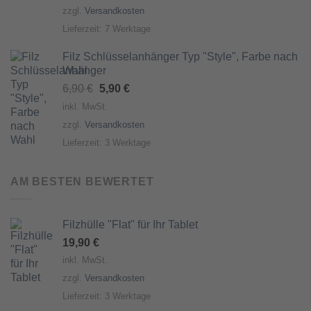
war:
ist:
zzgl.
Versandkosten
84,90 €
79,00 €.
Lieferzeit:
7 Werktage
Filz Schlüsselanhänger Typ "Style", Farbe nach
Wahl
Ursprünglicher
Aktueller
6,90
€
5,90
€
Preis
Preis
inkl. MwSt.
war:
ist:
zzgl.
Versandkosten
6,90 €
5,90 €.
Lieferzeit:
3 Werktage
AM BESTEN BEWERTET
Filzhülle "Flat" für Ihr Tablet
19,90
€
inkl. MwSt.
zzgl.
Versandkosten
Lieferzeit:
3 Werktage