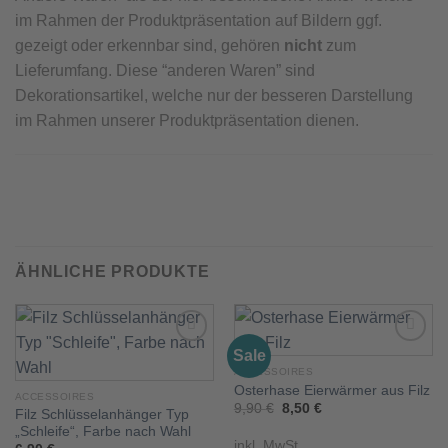
im Rahmen der Produktpräsentation auf Bildern ggf.
gezeigt oder erkennbar sind, gehören
nicht
zum
Lieferumfang. Diese “anderen Waren” sind
Dekorationsartikel, welche nur der besseren Darstellung
im Rahmen unserer Produktpräsentation dienen.
ÄHNLICHE PRODUKTE
Sale
ACCESSOIRES
Osterhase Eierwärmer aus Filz
Add to
Add to
ACCESSOIRES
wishlist
wishlist
Ursprünglicher
Aktueller
9,90
€
8,50
€
Filz Schlüsselanhänger Typ
Preis
Preis
„Schleife“, Farbe nach Wahl
war:
ist:
inkl. MwSt.
9,90 €
8,50 €.