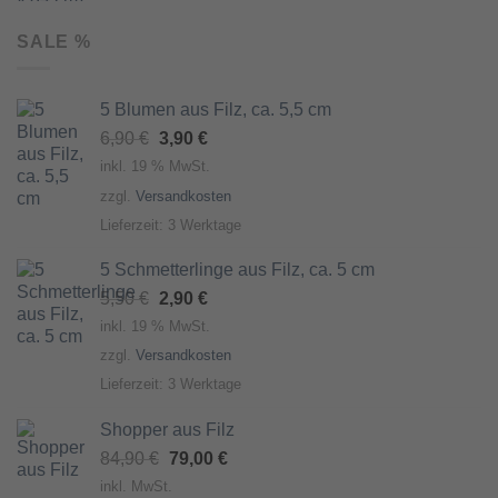
SALE %
5 Blumen aus Filz, ca. 5,5 cm
Ursprünglicher
Aktueller
6,90
€
3,90
€
Preis
Preis
inkl. 19 % MwSt.
war:
ist:
zzgl.
Versandkosten
6,90 €
3,90 €.
Lieferzeit:
3 Werktage
5 Schmetterlinge aus Filz, ca. 5 cm
Ursprünglicher
Aktueller
5,50
€
2,90
€
Preis
Preis
inkl. 19 % MwSt.
war:
ist:
zzgl.
Versandkosten
5,50 €
2,90 €.
Lieferzeit:
3 Werktage
Shopper aus Filz
Ursprünglicher
Aktueller
84,90
€
79,00
€
Preis
Preis
inkl. MwSt.