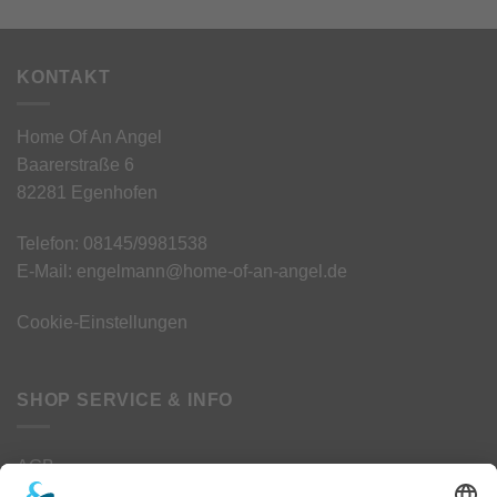
KONTAKT
Home Of An Angel
Baarerstraße 6
82281 Egenhofen
Telefon: 08145/9981538
E-Mail: engelmann@home-of-an-angel.de
Cookie-Einstellungen
SHOP SERVICE & INFO
AGB