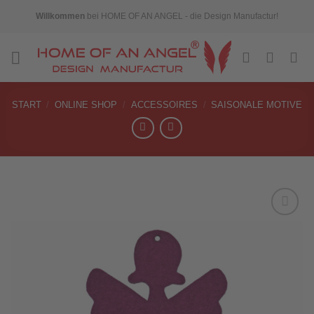
Skip
Willkommen
bei HOME OF AN ANGEL - die Design Manufactur!
to
content
START
/
ONLINE SHOP
/
ACCESSOIRES
/
SAISONALE MOTIVE
Add to
wishlist