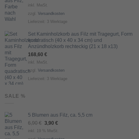
inkl. MwSt.
zzgl.
Versandkosten
Lieferzeit:
3 Werktage
Set Kaminholzkorb aus Filz mit Tragegurt, Form
quadratisch (40 x 40 x 34 cm) und
Anzündholzkorb rechteckig (21 x 18 x13)
168,60
€
inkl. MwSt.
zzgl.
Versandkosten
Lieferzeit:
3 Werktage
SALE %
5 Blumen aus Filz, ca. 5,5 cm
Ursprünglicher
Aktueller
6,90
€
3,90
€
Preis
Preis
inkl. 19 % MwSt.
war:
ist: