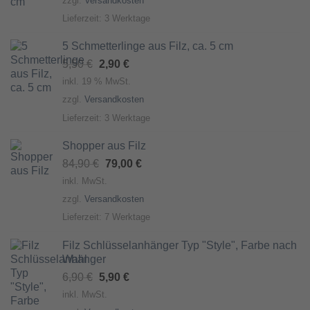
zzgl.
Versandkosten
6,90 €
3,90 €.
Lieferzeit:
3 Werktage
5 Schmetterlinge aus Filz, ca. 5 cm
Ursprünglicher
Aktueller
5,50
€
2,90
€
Preis
Preis
inkl. 19 % MwSt.
war:
ist:
zzgl.
Versandkosten
5,50 €
2,90 €.
Lieferzeit:
3 Werktage
Shopper aus Filz
Ursprünglicher
Aktueller
84,90
€
79,00
€
Preis
Preis
inkl. MwSt.
war:
ist:
zzgl.
Versandkosten
84,90 €
79,00 €.
Lieferzeit:
7 Werktage
Filz Schlüsselanhänger Typ "Style", Farbe nach
Wahl
Ursprünglicher
Aktueller
6,90
€
5,90
€
Preis
Preis
inkl. MwSt.
war:
ist: