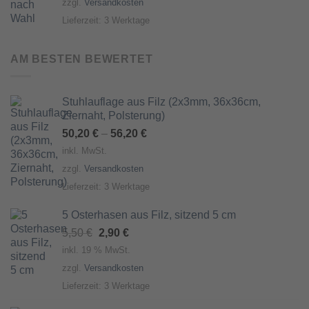
zzgl.
Versandkosten
6,90 €
5,90 €.
Lieferzeit:
3 Werktage
AM BESTEN BEWERTET
Stuhlauflage aus Filz (2x3mm, 36x36cm,
Ziernaht, Polsterung)
50,20
€
–
56,20
€
inkl. MwSt.
zzgl.
Versandkosten
Lieferzeit:
3 Werktage
5 Osterhasen aus Filz, sitzend 5 cm
Ursprünglicher
Aktueller
5,50
€
2,90
€
Preis
Preis
inkl. 19 % MwSt.
war:
ist:
zzgl.
Versandkosten
5,50 €
2,90 €.
Lieferzeit:
3 Werktage