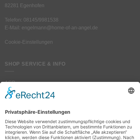
82281 Egenhofen
Telefon: 08145/9981538
E-Mail: engelmann@home-of-an-angel.de
Cookie-Einstellungen
SHOP SERVICE & INFO
AGB
Datenschutz
Kontakt
Impressum
Widerrufsbelehrung