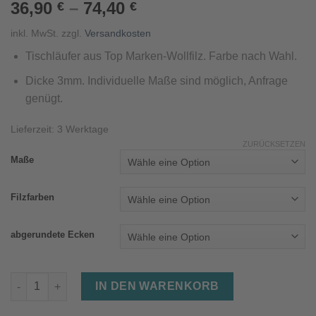
36,90
–
74,40
€
€
inkl. MwSt.
zzgl.
Versandkosten
Tischläufer aus Top Marken-Wollfilz. Farbe nach Wahl.
Dicke 3mm. Individuelle Maße sind möglich, Anfrage
genügt.
Lieferzeit:
3 Werktage
ZURÜCKSETZEN
Maße
Filzfarben
abgerundete Ecken
Tischläufer aus Wollfilz (Filzfarbe nach Wahl, div. Größen) Men
IN DEN WARENKORB