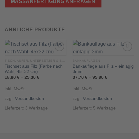
MASSANFERTIGUNG ANFRAGEN
ÄHNLICHE PRODUKTE
TISCHLÄUFER, UNTERSETZER & SETS
BANKAUFLAGEN
Tischset aus Filz (Farbe nach
Bankauflage aus Filz – einlagig
Add to
Add to
wishlist
wishlist
Wahl, 45×32 cm)
3mm
18,80
€
–
25,30
€
37,70
€
–
95,90
€
inkl. MwSt.
inkl. MwSt.
zzgl.
Versandkosten
zzgl.
Versandkosten
Lieferzeit:
3 Werktage
Lieferzeit:
5 Werktage