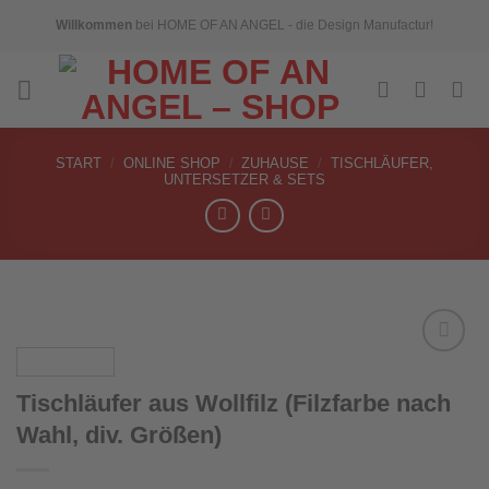
Skip
Willkommen
bei HOME OF AN ANGEL - die Design Manufactur!
to
content
START
/
ONLINE SHOP
/
ZUHAUSE
/
TISCHLÄUFER,
UNTERSETZER & SETS
Tischläufer aus Wollfilz (Filzfarbe nach
Add to
Wahl, div. Größen)
wishlist