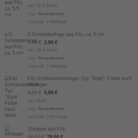
Preis
Preis
inkl. 19 % MwSt.
war:
ist:
zzgl.
Versandkosten
6,90 €
3,90 €.
Lieferzeit:
3 Werktage
5 Schmetterlinge aus Filz, ca. 5 cm
Ursprünglicher
Aktueller
5,50
€
2,90
€
Preis
Preis
inkl. 19 % MwSt.
war:
ist:
zzgl.
Versandkosten
5,50 €
2,90 €.
Lieferzeit:
3 Werktage
Filz Schlüsselanhänger Typ "Style", Farbe nach
Wahl
Ursprünglicher
Aktueller
6,90
€
5,90
€
Preis
Preis
inkl. MwSt.
war:
ist:
zzgl.
Versandkosten
6,90 €
5,90 €.
Lieferzeit:
3 Werktage
Shopper aus Filz
Ursprünglicher
Aktueller
84,90
€
79,00
€