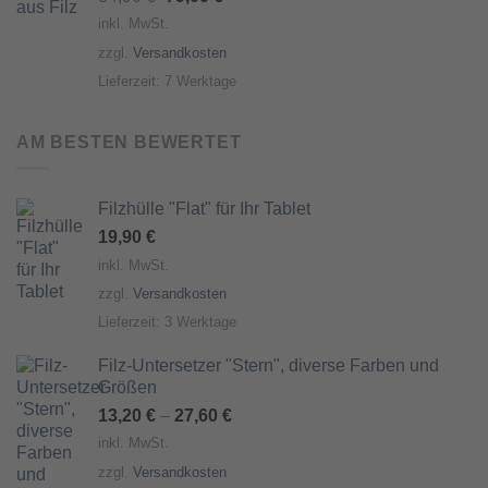
Preis
Preis
inkl. MwSt.
war:
ist:
zzgl.
Versandkosten
84,90 €
79,00 €.
Lieferzeit:
7 Werktage
AM BESTEN BEWERTET
Filzhülle "Flat" für Ihr Tablet
19,90
€
inkl. MwSt.
zzgl.
Versandkosten
Lieferzeit:
3 Werktage
Filz-Untersetzer "Stern", diverse Farben und
Größen
13,20
€
–
27,60
€
inkl. MwSt.
zzgl.
Versandkosten