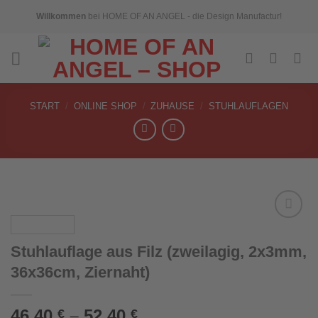
Skip
Willkommen
bei HOME OF AN ANGEL - die Design Manufactur!
to
content
START
/
ONLINE SHOP
/
ZUHAUSE
/
STUHLAUFLAGEN
Stuhlauflage aus Filz (zweilagig, 2x3mm,
Add to
36x36cm, Ziernaht)
wishlist
46,40
–
52,40
€
€