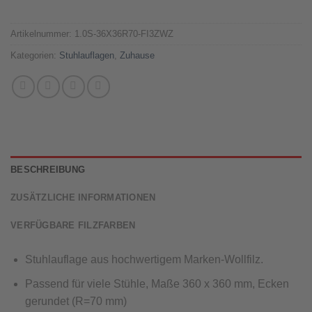
Artikelnummer:
1.0S-36X36R70-FI3ZWZ
Kategorien:
Stuhlauflagen
,
Zuhause
BESCHREIBUNG
ZUSÄTZLICHE INFORMATIONEN
VERFÜGBARE FILZFARBEN
Stuhl
auflage aus hochwertigem Marken-Wollfilz.
Passend für viele S
tühle
,
Maße
360
x 360 mm
,
Ecken
gerundet (R=70 mm)