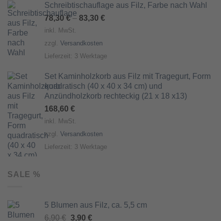
Schreibtischauflage aus Filz, Farbe nach Wahl
78,30
€
–
83,30
€
inkl. MwSt.
zzgl.
Versandkosten
Lieferzeit:
3 Werktage
Set Kaminholzkorb aus Filz mit Tragegurt, Form
quadratisch (40 x 40 x 34 cm) und
Anzündholzkorb rechteckig (21 x 18 x13)
168,60
€
inkl. MwSt.
zzgl.
Versandkosten
Lieferzeit:
3 Werktage
SALE %
5 Blumen aus Filz, ca. 5,5 cm
Ursprünglicher
Aktueller
6,90
€
3,90
€