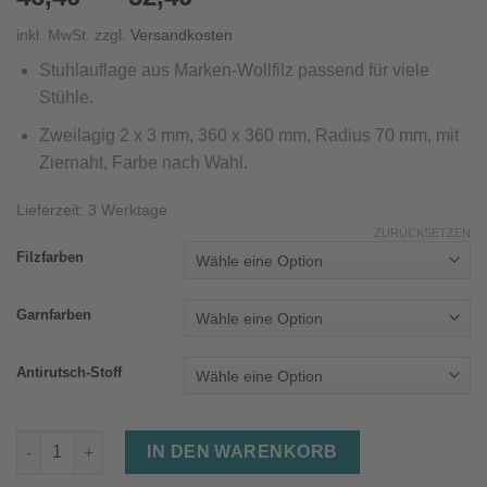
inkl. MwSt.
zzgl.
Versandkosten
Stuhlauflage
aus Marken-Wollfilz
passend
für viele
Stühle
.
Zwei
lagig 2 x 3 mm, 360 x 360 mm, Radius 70 mm, mit
Ziernaht, Farbe nach Wahl.
Lieferzeit:
3 Werktage
ZURÜCKSETZEN
Filzfarben
Garnfarben
Antirutsch-Stoff
Stuhlauflage aus Filz (zweilagig, 2x3mm, 36x36cm, Ziernaht) M
IN DEN WARENKORB