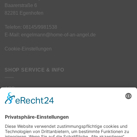
Baarerstraße 6
82281 Egenhofen
Telefon: 08145/9981538
E-Mail: engelmann@home-of-an-angel.de
Cookie-Einstellungen
SHOP SERVICE & INFO
AGB
Datenschutz
Kontakt
Impressum
Widerrufsbelehrung