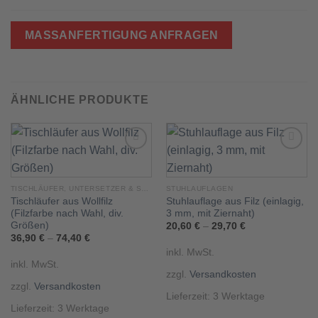
MASSANFERTIGUNG ANFRAGEN
ÄHNLICHE PRODUKTE
Add to
Add to
TISCHLÄUFER, UNTERSETZER & SETS
STUHLAUFLAGEN
wishlist
wishlist
Tischläufer aus Wollfilz
Stuhlauflage aus Filz (einlagig,
(Filzfarbe nach Wahl, div.
3 mm, mit Ziernaht)
Größen)
20,60
€
–
29,70
€
36,90
€
–
74,40
€
inkl. MwSt.
inkl. MwSt.
zzgl.
Versandkosten
zzgl.
Versandkosten
Lieferzeit:
3 Werktage
Lieferzeit:
3 Werktage