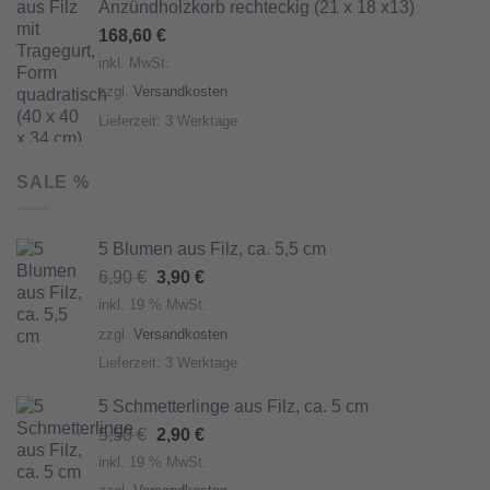
Anzündholzkorb rechteckig (21 x 18 x13)
168,60
€
inkl. MwSt.
zzgl.
Versandkosten
Lieferzeit:
3 Werktage
SALE %
5 Blumen aus Filz, ca. 5,5 cm
Ursprünglicher
Aktueller
6,90
€
3,90
€
Preis
Preis
inkl. 19 % MwSt.
war:
ist:
zzgl.
Versandkosten
6,90 €
3,90 €.
Lieferzeit:
3 Werktage
5 Schmetterlinge aus Filz, ca. 5 cm
Ursprünglicher
Aktueller
5,50
€
2,90
€
Preis
Preis
inkl. 19 % MwSt.
war:
ist: