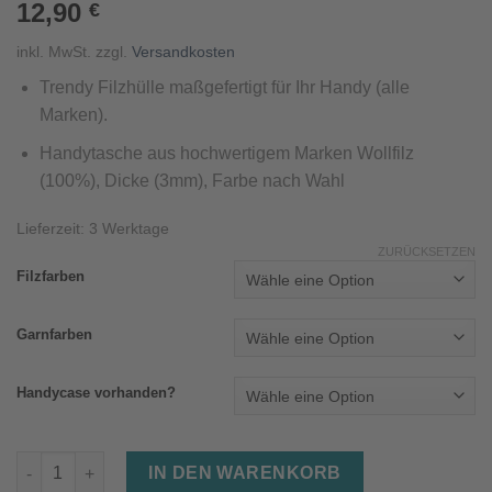
12,90
€
inkl. MwSt.
zzgl.
Versandkosten
Trendy Filzhülle
maßgefertigt für Ihr Handy (alle
Marken).
Handytasche aus hochwertigem Marken Wollfilz
(100%), Dicke (3mm), Farbe nach Wahl
Lieferzeit:
3 Werktage
ZURÜCKSETZEN
Filzfarben
Garnfarben
Handycase vorhanden?
Handytasche "Flat" aus Filz maßgefertigt für Ihr Handy Menge
IN DEN WARENKORB