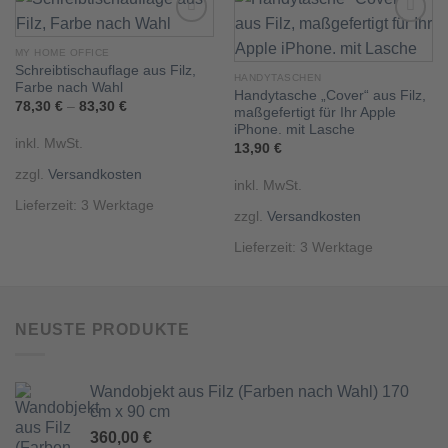
MY HOME OFFICE
Schreibtischauflage aus Filz,
Add to
Add to
HANDYTASCHEN
wishlist
wishlist
Farbe nach Wahl
Handytasche „Cover“ aus Filz,
78,30
€
–
83,30
€
maßgefertigt für Ihr Apple
iPhone. mit Lasche
inkl. MwSt.
13,90
€
zzgl.
Versandkosten
inkl. MwSt.
Lieferzeit:
3 Werktage
zzgl.
Versandkosten
Lieferzeit:
3 Werktage
NEUSTE PRODUKTE
Wandobjekt aus Filz (Farben nach Wahl) 170
cm x 90 cm
360,00
€