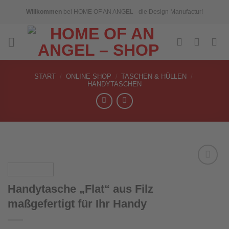
Skip
Willkommen
bei HOME OF AN ANGEL - die Design Manufactur!
to
content
START
/
ONLINE SHOP
/
TASCHEN & HÜLLEN
/
HANDYTASCHEN
Handytasche „Flat“ aus Filz
Add to
maßgefertigt für Ihr Handy
wishlist