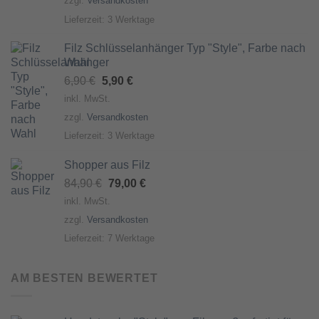
zzgl.
Versandkosten
5,50 €
2,90 €.
Lieferzeit:
3 Werktage
Filz Schlüsselanhänger Typ "Style", Farbe nach
Wahl
Ursprünglicher
Aktueller
6,90
€
5,90
€
Preis
Preis
inkl. MwSt.
war:
ist:
zzgl.
Versandkosten
6,90 €
5,90 €.
Lieferzeit:
3 Werktage
Shopper aus Filz
Ursprünglicher
Aktueller
84,90
€
79,00
€
Preis
Preis
inkl. MwSt.
war:
ist:
zzgl.
Versandkosten
84,90 €
79,00 €.
Lieferzeit:
7 Werktage
AM BESTEN BEWERTET